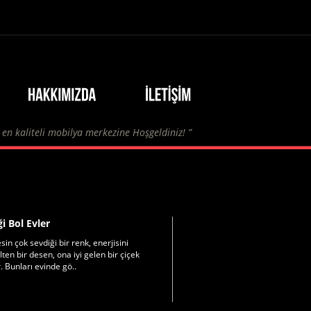
n en kaliteli mobilya merkezine Hoşgeldiniz! ”
i Bol Evler
in çok sevdiği bir renk, enerjisini
ten bir desen, ona iyi gelen bir çi­çek
. Bunları evinde gö..