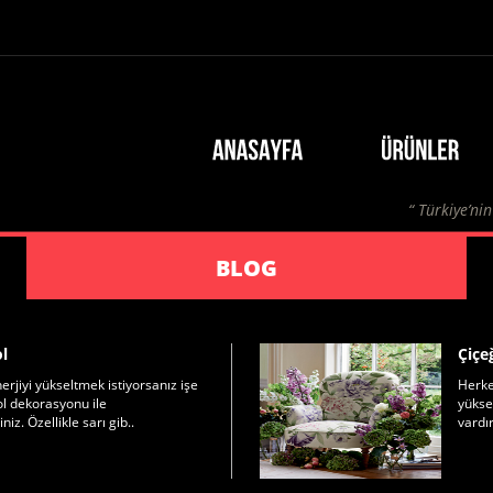
“ Türkiye’ni
BLOG
ol
Çiçeğ
erjiyi yükseltmek istiyorsanız işe
Herkes
ol dekorasyonu ile
yüksel
niz. Özellikle sarı gib..
vardır